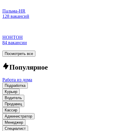
Пальма-HR
128 вакансий
НОНТОН
84 вакансии
Посмотреть все
Популярное
Работа из дома
Подработка
Курьер
Водитель
Продавец
Кассир
Администратор
Менеджер
Специалист